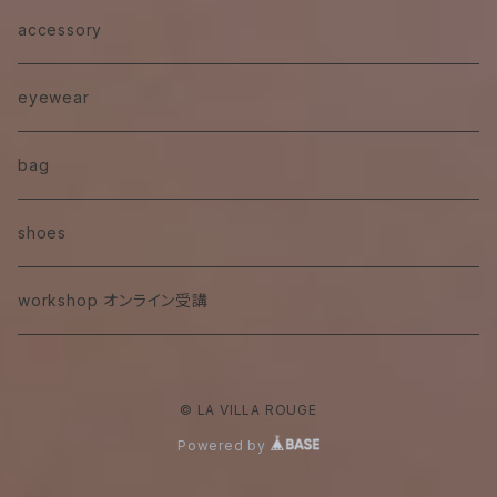
denim
jacket
accessory
eyewear
bag
shoes
workshop オンライン受講
© LA VILLA ROUGE
Powered by