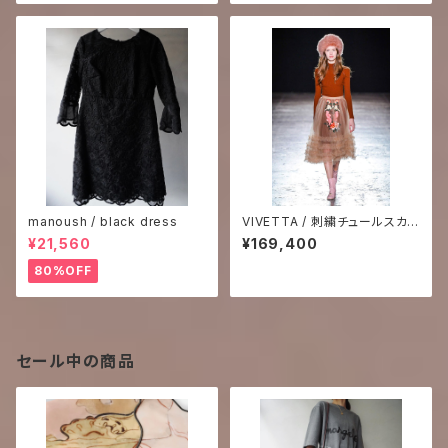
manoush / black dress
VIVETTA / 刺繍チュールスカ
ート
¥21,560
¥169,400
80%OFF
セール中の商品