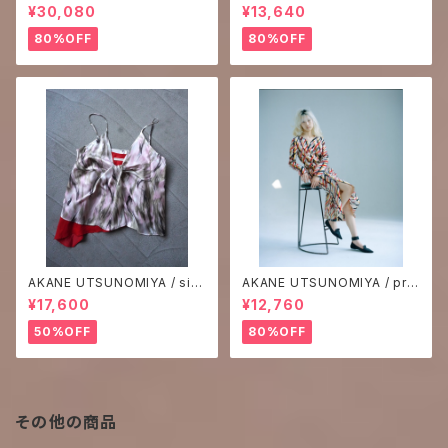
¥30,080
¥13,640
80%OFF
80%OFF
AKANE UTSUNOMIYA / silk
AKANE UTSUNOMIYA / prin
print camisole
t one-piece
¥17,600
¥12,760
50%OFF
80%OFF
その他の商品