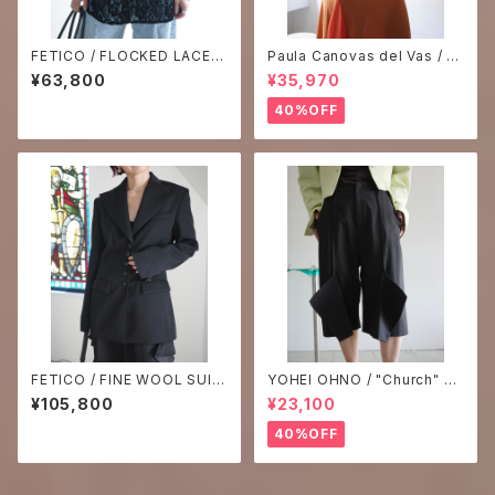
FETICO / FLOCKED LACE S
Paula Canovas del Vas / W
AILOR COLLAR BLOUSE -B
OOZY TOP
¥63,800
¥35,970
LACK-
40%OFF
FETICO / FINE WOOL SUITI
YOHEI OHNO / "Church" Sh
NG TAILORED JACKET
orts -chacoal-
¥105,800
¥23,100
40%OFF