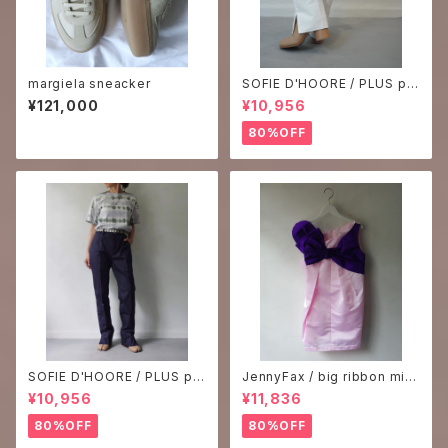
margiela sneacker
SOFIE D'HOORE / PLUS pa
nts-2
¥121,000
¥10,956
80%OFF
SOFIE D'HOORE / PLUS pa
JennyFax / big ribbon mini
nts-1
dress
¥10,956
¥11,836
80%OFF
80%OFF