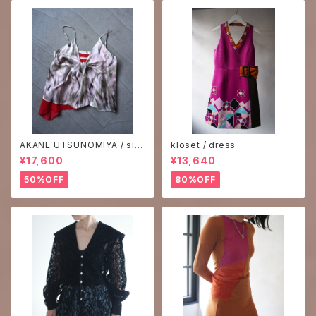
AKANE UTSUNOMIYA / silk
kloset / dress
print camisole
¥17,600
¥13,640
50%OFF
80%OFF