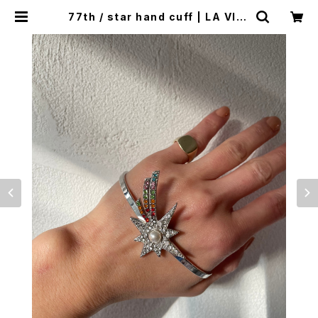
77th / star hand cuff | LA VILL
A ROUGE