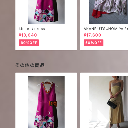
kloset / dress
AKANE UTSUNOMIYA / s
rint camisole
¥13,640
¥17,600
80%OFF
50%OFF
その他の商品