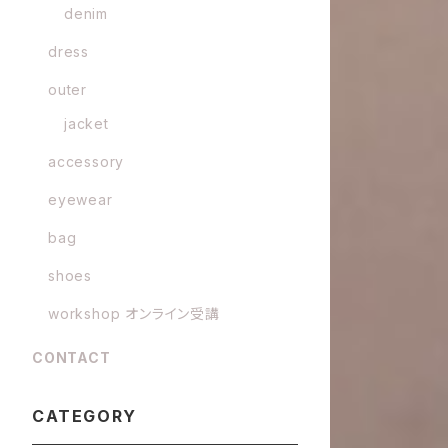
denim
dress
outer
jacket
accessory
eyewear
bag
shoes
workshop オンライン受講
CONTACT
CATEGORY