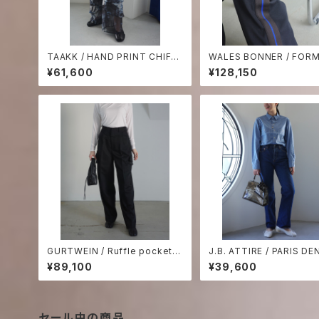
TAAKK / HAND PRINT CHIFF
WALES BONNER / FORM
ON TIERED PANTS
CK PANTS
¥61,600
¥128,150
GURTWEIN / Ruffle pocket t
J.B. ATTIRE / PARIS DE
ailored pants
¥89,100
¥39,600
セール中の商品