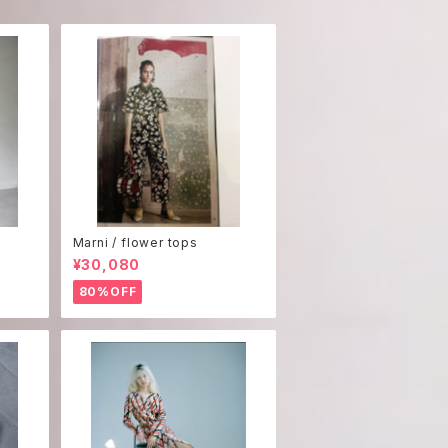
Marni / flower tops
¥30,080
80%OFF