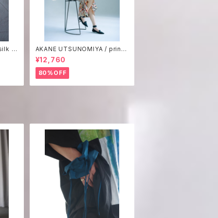
ilk p
AKANE UTSUNOMIYA / print
one-piece
¥12,760
80%OFF