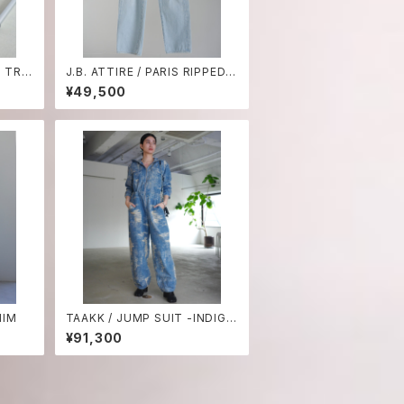
 TRA
J.B. ATTIRE / PARIS RIPPED
DENIM
¥49,500
NIM
TAAKK / JUMP SUIT -INDIGO
BLEACH-
¥91,300