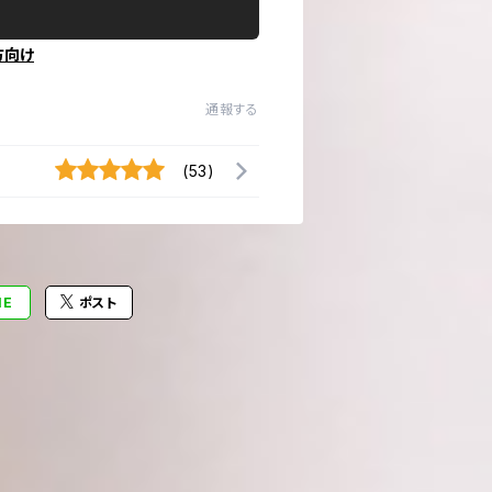
方向け
通報する
(53)
NE
ポスト