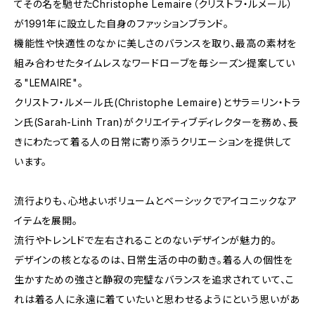
てその名を馳せたChristophe Lemaire（クリストフ・ルメール）
が1991年に設立した自身のファッションブランド。
機能性や快適性のなかに美しさのバランスを取り、最高の素材を
組み合わせたタイムレスなワードローブを毎シーズン提案してい
る"LEMAIRE"。
クリストフ・ルメール氏(Christophe Lemaire)とサラ＝リン・トラ
ン氏(Sarah-Linh Tran)がクリエイティブディレクターを務め、長
きにわたって着る人の日常に寄り添うクリエーションを提供して
います。
流行よりも、心地よいボリュームとベーシックでアイコニックなア
イテムを展開。
流行やトレンLドで左右されることのないデザインが魅力的。
デザインの核となるのは、日常生活の中の動き。着る人の個性を
生かすための強さと静寂の完璧なバランスを追求されていて、こ
れは着る人に永遠に着ていたいと思わせるようにという思いがあ