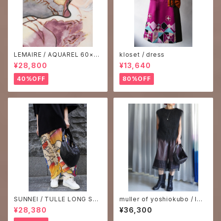
LEMAIRE / AQUAREL 60×6
kloset / dress
0 SCARF
¥28,800
¥13,640
40%OFF
80%OFF
SUNNEI / TULLE LONG SKI
muller of yoshiokubo / INT
RT
ER LACE HALF PANTS
¥28,380
¥36,300