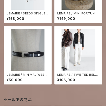
LEMAIRE / SEEDS SINGLE E
LEMAIRE / MINI FORTUNE
ARRING
CROISSANT BAG
¥158,000
¥149,000
LEMAIRE / MINIMAL WESTE
LEMAIRE / TWISTED BELTE
RN BELT
D PANTS
¥50,000
¥106,000
セール中の商品