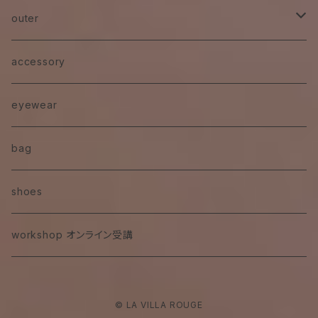
pants
outer
denim
jacket
accessory
eyewear
bag
shoes
workshop オンライン受講
© LA VILLA ROUGE