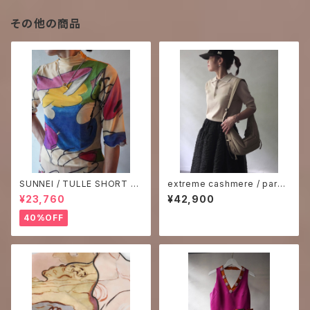
その他の商品
SUNNEI / TULLE SHORT SL
extreme cashmere / park
EEVE TOP
ポロシャツ
¥23,760
¥42,900
40%OFF