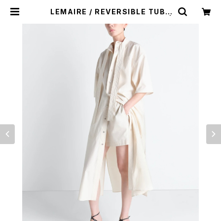
LEMAIRE / REVERSIBLE TUBE
DRESS - light cream white - |
LA VILLA ROUGE