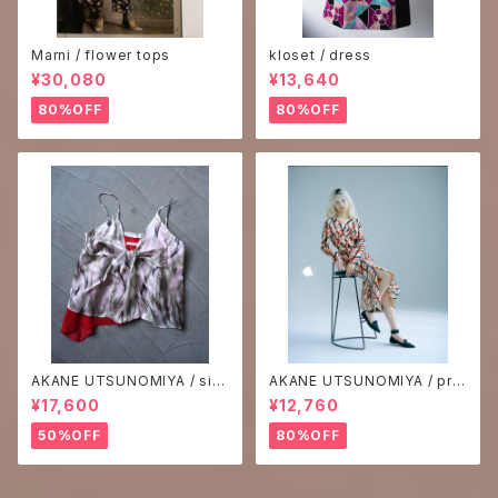
Marni / flower tops
kloset / dress
¥30,080
¥13,640
80%OFF
80%OFF
AKANE UTSUNOMIYA / silk
AKANE UTSUNOMIYA / prin
print camisole
t one-piece
¥17,600
¥12,760
50%OFF
80%OFF