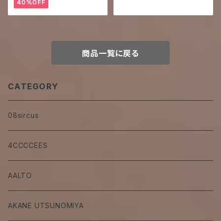
40%OFF
商品一覧に戻る
CATEGORY
08sircus
4CCCCEES
AALTO
AKANE UTSUNOMIYA