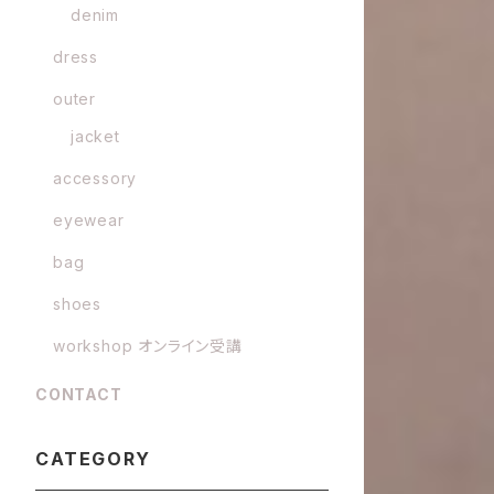
denim
dress
outer
jacket
accessory
eyewear
bag
shoes
workshop オンライン受講
CONTACT
CATEGORY