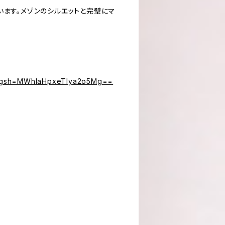
います。メゾンのシルエットと完璧にマ
/?igsh=MWhlaHpxeTlya2o5Mg==