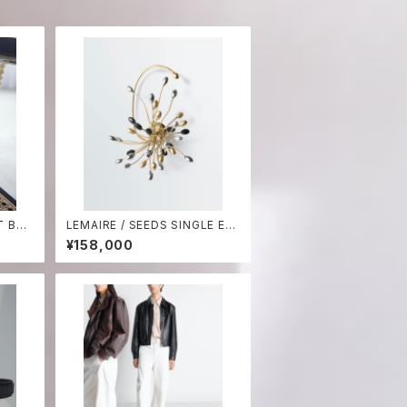
T BAG
LEMAIRE / SEEDS SINGLE EA
RRING
¥158,000