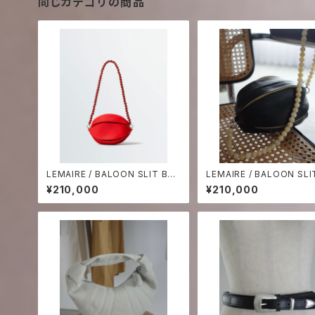
同じカテゴリの商品
LEMAIRE / BALOON SLIT BAG
LEMAIRE / BALOON SLI
- Carmine Red-
-Black / Macadamia-
¥210,000
¥210,000