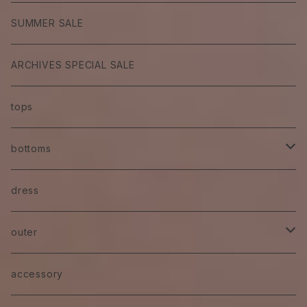
SUMMER SALE
ARCHIVES SPECIAL SALE
tops
bottoms
skirt
dress
pants
outer
denim
jacket
accessory