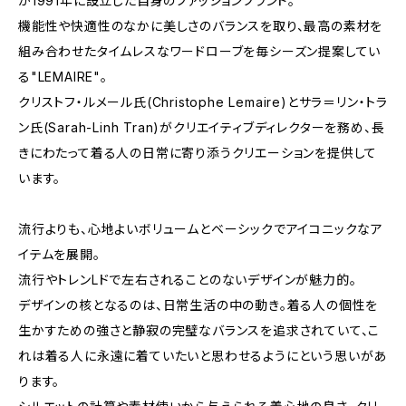
が1991年に設立した自身のファッションブランド。
機能性や快適性のなかに美しさのバランスを取り、最高の素材を
組み合わせたタイムレスなワードローブを毎シーズン提案してい
る"LEMAIRE"。
クリストフ・ルメール氏(Christophe Lemaire)とサラ＝リン・トラ
ン氏(Sarah-Linh Tran)がクリエイティブディレクターを務め、長
きにわたって着る人の日常に寄り添うクリエーションを提供して
います。
流行よりも、心地よいボリュームとベーシックでアイコニックなア
イテムを展開。
流行やトレンLドで左右されることのないデザインが魅力的。
デザインの核となるのは、日常生活の中の動き。着る人の個性を
生かすための強さと静寂の完璧なバランスを追求されていて、こ
れは着る人に永遠に着ていたいと思わせるようにという思いがあ
ります。