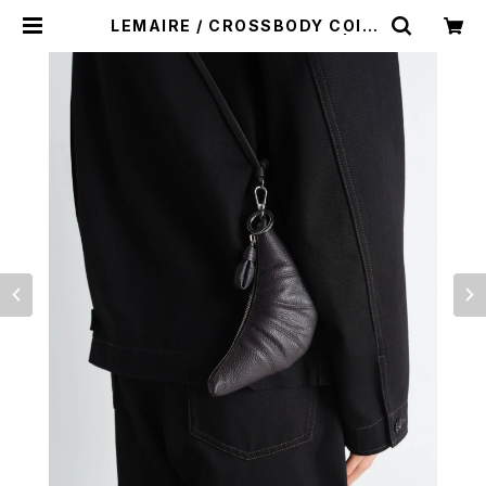
LEMAIRE / CROSSBODY COIN
PURSE -Dark Chocolate- | LA
VILLA ROUGE