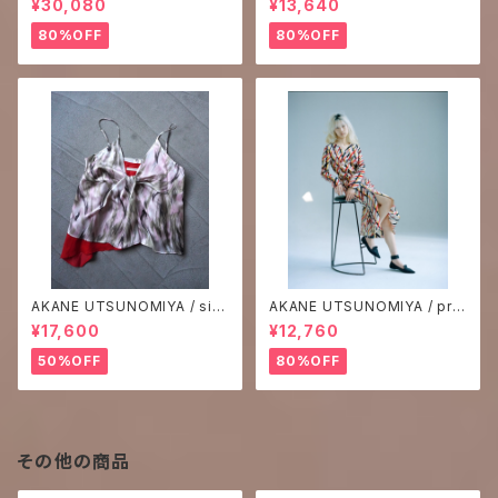
¥30,080
¥13,640
80%OFF
80%OFF
AKANE UTSUNOMIYA / silk
AKANE UTSUNOMIYA / prin
print camisole
t one-piece
¥17,600
¥12,760
50%OFF
80%OFF
その他の商品