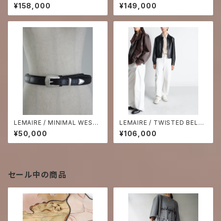
ARRING
CROISSANT BAG
¥158,000
¥149,000
LEMAIRE / MINIMAL WESTE
LEMAIRE / TWISTED BELTE
RN BELT
D PANTS
¥50,000
¥106,000
セール中の商品