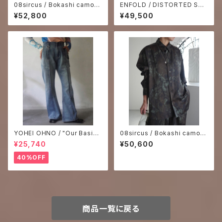
08sircus / Bokashi camouf
ENFOLD / DISTORTED SHA
lage vintage satin pants
PE SHORT-PANTS
¥52,800
¥49,500
YOHEI OHNO / "Our Basic"
08sircus / Bokashi camouf
Washed Denim
lage vintage satin shirt
¥25,740
¥50,600
40%OFF
商品一覧に戻る