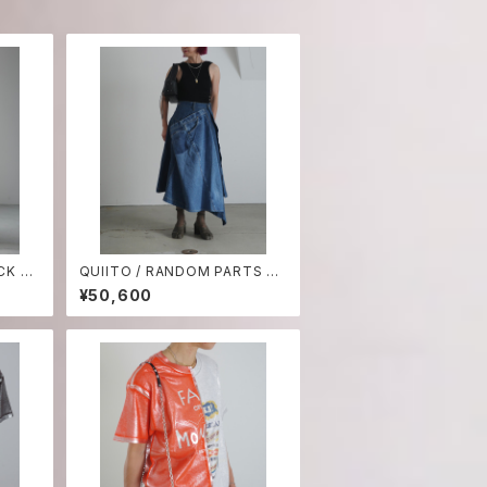
QUIITO / RANDOM PARTS DE
NIM SK
¥50,600