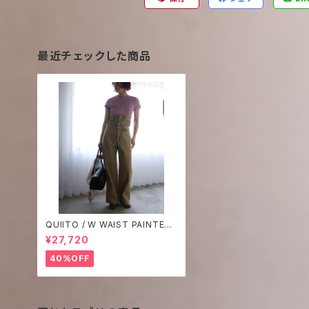
最近チェックした商品
QUIITO / W WAIST PAINTER
PANTS
¥27,720
40%OFF