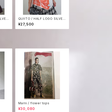
ILVER
QUIITO / HALF LOGO SILVER
WN₋
TEE -ORANGE×LGRY₋
¥27,500
Marni / flower tops
¥30,080