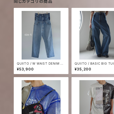
同じカテゴリの商品
QUIITO / W WAIST DENIM PT
QUIITO / BASIC BIG TUCK P
-size 4-
T
¥53,900
¥35,200