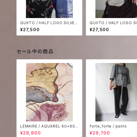
QUIITO / HALF LOGO SILVER
QUIITO / HALF LOGO S
TEE -KHAKI×BLUE₋
TEE -OFF WHITE×BRO
¥27,500
¥27,500
セール中の商品
LEMAIRE / AQUAREL 60×60
forte_forte / pants
SCARF
¥28,800
¥29,700