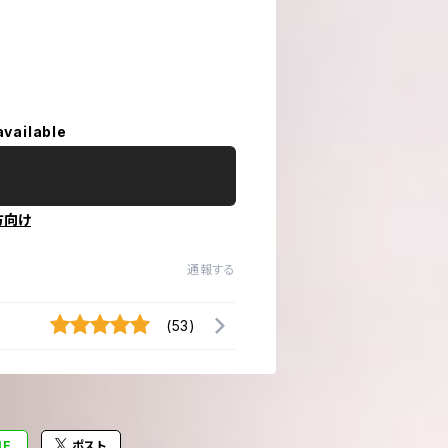
available
方向け
通報する
(53)
NE
ポスト