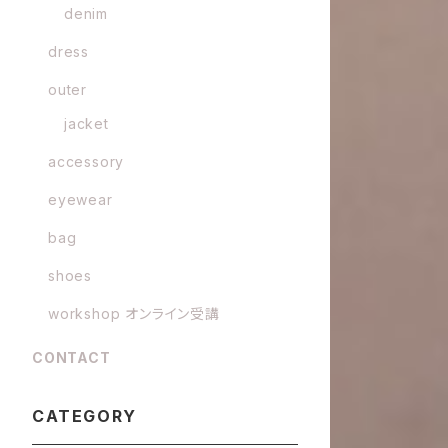
denim
dress
outer
jacket
accessory
eyewear
bag
shoes
workshop オンライン受講
CONTACT
CATEGORY