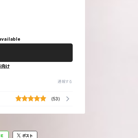
available
方向け
通報する
(53)
NE
ポスト