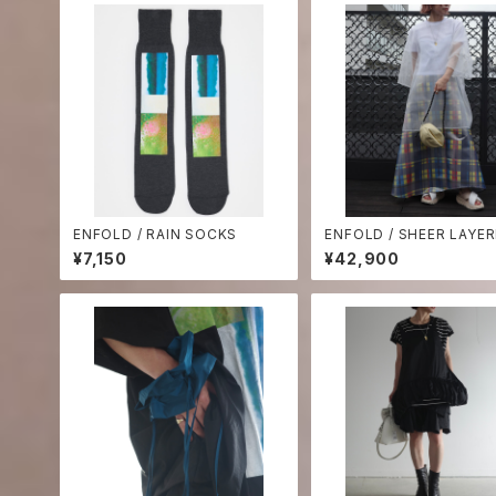
ENFOLD / RAIN SOCKS
ENFOLD / SHEER LAYER
SHIRT
¥7,150
¥42,900