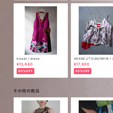
kloset / dress
AKANE UTSUNOMIYA / s
rint camisole
¥13,640
¥17,600
80%OFF
50%OFF
その他の商品