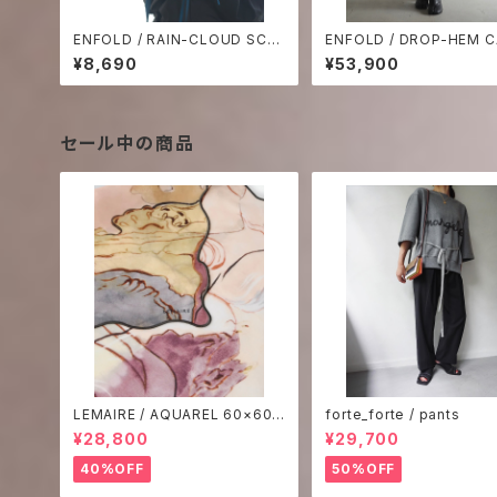
ENFOLD / RAIN-CLOUD SCR
ENFOLD / DROP-HEM C
UNCHIE
OLE VEST
¥8,690
¥53,900
セール中の商品
LEMAIRE / AQUAREL 60×60
forte_forte / pants
SCARF
¥28,800
¥29,700
40%OFF
50%OFF