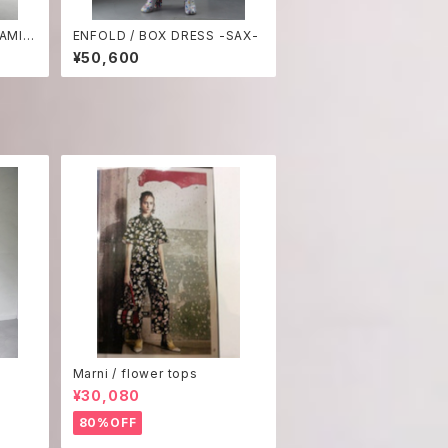
AMIS
ENFOLD / BOX DRESS -SAX-
¥50,600
Marni / flower tops
¥30,080
80%OFF