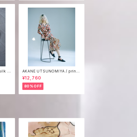
ilk p
AKANE UTSUNOMIYA / print
one-piece
¥12,760
80%OFF