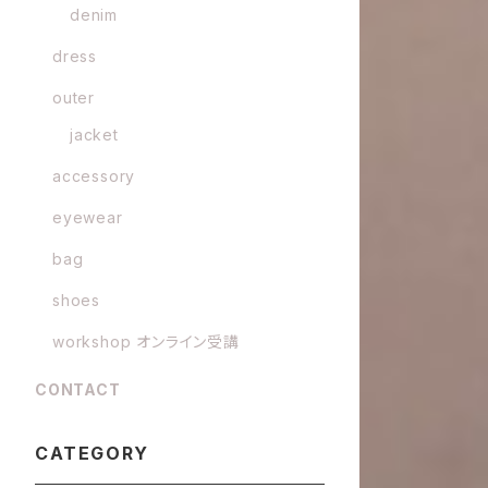
denim
dress
outer
jacket
accessory
eyewear
bag
shoes
workshop オンライン受講
CONTACT
CATEGORY