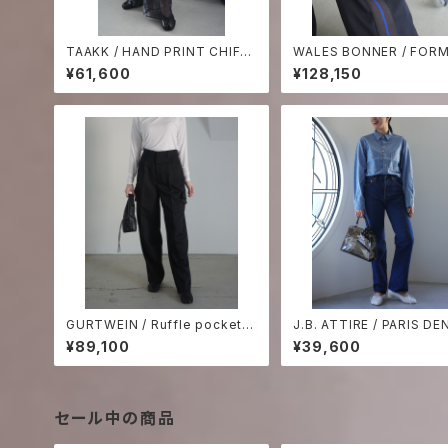
TAAKK / HAND PRINT CHIFF
WALES BONNER / FORM
ON TIERED PANTS
CK PANTS
¥61,600
¥128,150
GURTWEIN / Ruffle pocket t
J.B. ATTIRE / PARIS DE
ailored pants
¥89,100
¥39,600
セール中の商品