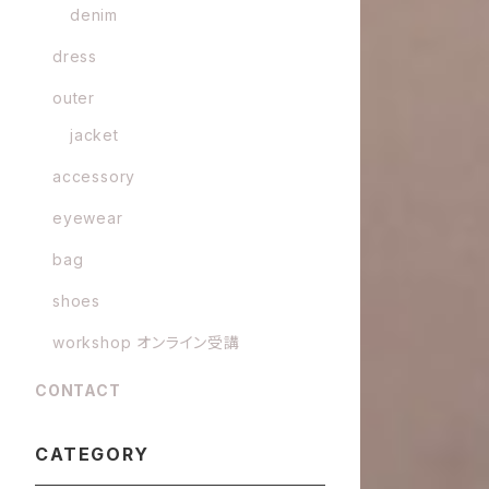
denim
dress
outer
jacket
accessory
eyewear
bag
shoes
workshop オンライン受講
CONTACT
CATEGORY