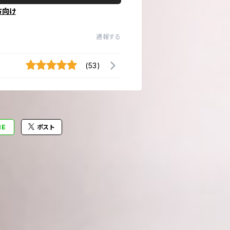
方向け
通報する
(53)
NE
ポスト