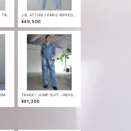
 TRA
J.B. ATTIRE / PARIS RIPPED
DENIM
¥49,500
NIM
TAAKK / JUMP SUIT -INDIGO
BLEACH-
¥91,300