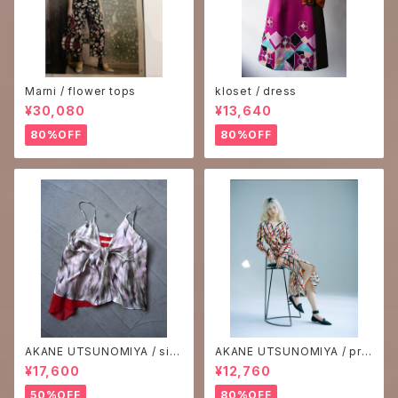
Marni / flower tops
kloset / dress
¥30,080
¥13,640
80%OFF
80%OFF
AKANE UTSUNOMIYA / silk
AKANE UTSUNOMIYA / prin
print camisole
t one-piece
¥17,600
¥12,760
50%OFF
80%OFF