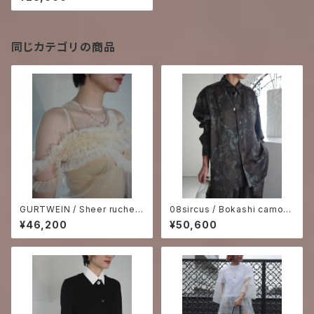
同じカテゴリの商品
GURTWEIN / Sheer ruche-
08sircus / Bokashi camouf
necklace tank top - white×
lage vintage satin shirt
¥46,200
¥50,600
beige -