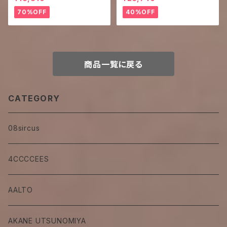
70%OFF
40%OFF
商品一覧に戻る
CATEGORY
08sircus
4CCCCEES
AALTO
AKANE UTSUNOMIYA