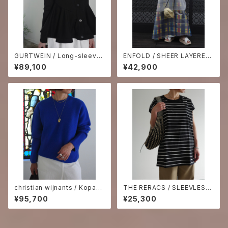
GURTWEIN / Long-sleeve
ENFOLD / SHEER LAYERED
ruffle hem cardigan
T-SHIRT
¥89,100
¥42,900
christian wijnants / Kopano
THE RERACS / SLEEVLESS
s Crewneck Sweater ₋Klein
T-SHIRT -wide border-
¥95,700
¥25,300
Blue₋