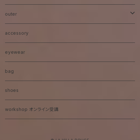
pants
outer
denim
jacket
accessory
eyewear
bag
shoes
workshop オンライン受講