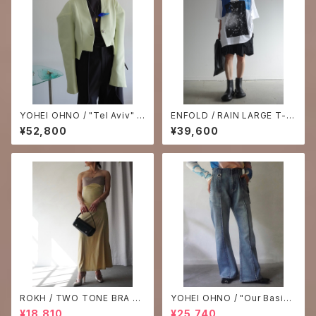
YOHEI OHNO / "Tel Aviv" S
ENFOLD / RAIN LARGE T-S
hort jacket
HIRT ₋white-
¥52,800
¥39,600
ROKH / TWO TONE BRA DE
YOHEI OHNO / "Our Basic"
TAILED JERSEY DRESS
Washed Denim
¥18,810
¥25,740