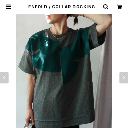
ENFOLD / COLLAR DOCKING T
-SHIRT -c.grey- | LA VILLA RO
UGE