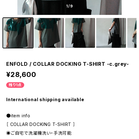
1
/9
ENFOLD / COLLAR DOCKING T-SHIRT -c.grey-
¥28,600
残り1点
International shipping available
●item info
［ COLLAR DOCKING T-SHIRT ］
◉ご自宅で洗濯機洗い・手洗可能