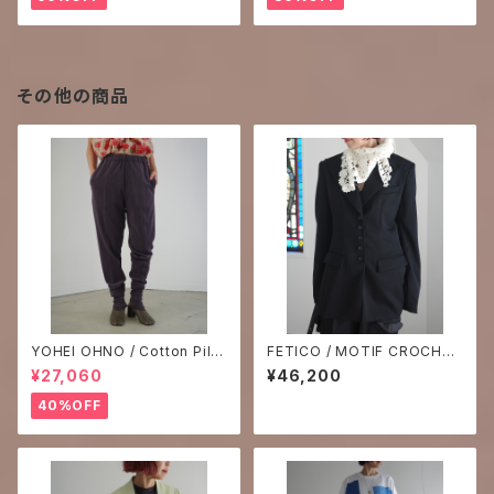
その他の商品
YOHEI OHNO / Cotton Pile
FETICO / MOTIF CROCHET
Stirrup Leggings
SCARF
¥27,060
¥46,200
40%OFF