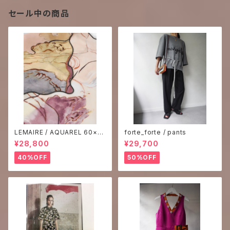
セール中の商品
LEMAIRE / AQUAREL 60×6
forte_forte / pants
0 SCARF
¥28,800
¥29,700
40%OFF
50%OFF