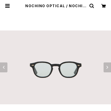
NOCHINO OPTICAL / NOCHIN
O #2. GLOSS BLACK × GREY G
REEN TO D.GREY (調光モデル) |
LA VILLA ROUGE