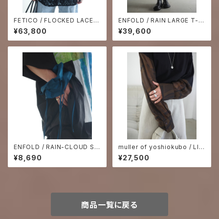
FETICO / FLOCKED LACE S
ENFOLD / RAIN LARGE T-S
AILOR COLLAR BLOUSE -B
HIRT ₋white-
¥63,800
¥39,600
LACK-
ENFOLD / RAIN-CLOUD SC
muller of yoshiokubo / LIM
RUNCHIE
INAL CHECK SLEEVE TOP
¥8,690
¥27,500
商品一覧に戻る