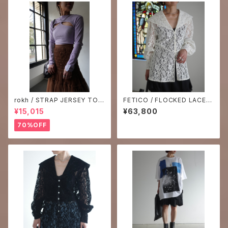
rokh / STRAP JERSEY TOP
FETICO / FLOCKED LACE S
with sleeves / LAVENDER
AILOR COLLAR BLOUSE -O
¥15,015
¥63,800
FF WHITE-
70%OFF