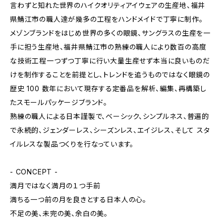
言わずと知れた世界のハイクオリティアイウェアの生産地、福井
県鯖江市の職人達が幾多の工程をハンドメイドで丁寧に制作。
メゾンブランドをはじめ世界の多くの眼鏡、サングラスの生産を一
手に担う生産地、福井県鯖江市の熟練の職人により数百の高度
な技術工程一つずつ丁寧に行い大量生産せず本当に良いものだ
けを制作することを前提とし、トレンドを追うものではなく眼鏡の
歴史 100 数年において現存する定番品を解析、編集、再構築し
たスモールパッケージブランド。
熟練の職人による日本謹製で、ベーシック、シンプルネス、普遍的
で永続的、ジェンダーレス、シーズンレス、エイジレス、そして スタ
イルレスな製品つくりを行なっています。
- CONCEPT -
満月ではなく満月の１つ手前
満ちる一つ前の月を良きとする日本人の心。
不足の美、未完の美、余白の美。