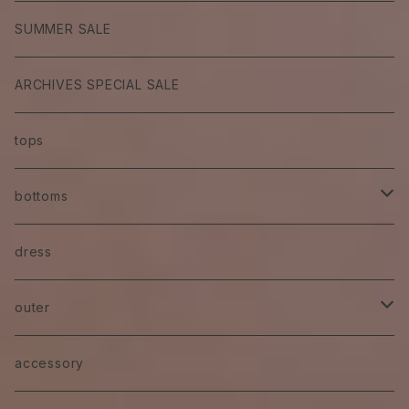
SUMMER SALE
ARCHIVES SPECIAL SALE
tops
bottoms
skirt
dress
pants
outer
denim
jacket
accessory