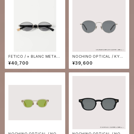
FETICO / × BLANC METAL
NOCHINO OPTICAL / KYOK
OVAL SUNGLASSES
USUI #6. PLUTINUM SILVE
¥40,700
¥39,600
R FLAME × AOFUJI BLUE to
D,GREY (調光モデル)
NOCHINO OPTICAL / NOC
NOCHINO OPTICAL / NOC