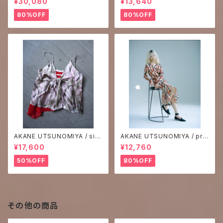
¥30,080
¥13,640
80%OFF
80%OFF
AKANE UTSUNOMIYA / silk
AKANE UTSUNOMIYA / prin
print camisole
t one-piece
¥17,600
¥12,760
50%OFF
80%OFF
その他の商品