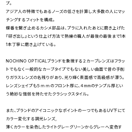
プ。
アジア人の特徴でもあるノーズの低さを計算し大多数の人にマッ
チングするフィットを構成。
蝶番を繋ぎ止めるカシメ部品は、プラに入れたあとに磨き上げた
『研ぎ出し』という仕上げ方法で熟練の職人が最後の最後まで1本
1本丁寧に磨き上げている。
NOCHINO OPTICALブランドを象徴する２カーブレンズはフラッ
トでもなく一般的なカーブタイプでもない美しい曲面で昔の手削
りガラスレンズの名残りがあり、光り輝く表面感で高級感が漂う。
レンズシェイプも５ｍｍのフロント厚に、４mmのテンプル厚とい
う絶妙な強弱を持たせたクラシックスタイル。
また、ブランドのアイコニックなポイントの一つでもあるUV下にて
カラー変化する調光レンズ,
薄くカラーを染色したライトグレーグリーンからグレーへ変色す